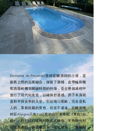
便利設施
Domaine de Pincardel曾經是釀酒師的小屋，是
新舊之間的完美融合，保留了酒桶，皮帶輪和葡
萄酒壓榨機等關鍵時期的特徵，並在整個過程中
進行了現代化改造，以確保舒適感。房子本身就
是和平與安寧的天堂。它佔地12英畝，完全是私
人的，享有壯麗的景色，但並不遙遠。距離當地
村莊Alaigne只有2.6公里的自行車車程（車程5分
鐘）。您可以在這裡領取法式麵包，羊角麵包和
當地農產品。酒店還設有一個籃球場，一個郵局