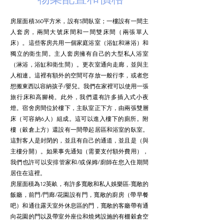
房屋面積360平方米，設有5間臥室；一樓設有一間主
人套房，兩間大號床間和一間雙床間（兩張單人
床）。這些客房共用一個家庭浴室（浴缸和淋浴）和
獨立的衛生間。主人套房擁有自己的大型私人浴室
（淋浴，浴缸和衛生間）。更衣室通向走廊，並與主
人相連。這裡有額外的空間可存放一般行李，或者您
想搬東西以容納孩子/嬰兒。我們在家裡可以使用一張
旅行床和高腳椅。此外，我們還有許多插入式小夜
燈。宿舍房間位於樓下，主臥室正下方，由兩張雙層
床（可容納6人）組成。這可以進入樓下的廁所。附
樓（穀倉上方）還設有一間帶起居區和浴室的臥室。
這對客人是封閉的，並且有自己的通道，並且是（與
主樓分開）。如果事先通知（需要支付額外費用），
我們也許可以安排管家和/或保姆/廚師在您入住期間
居住在這裡。
房屋面積為12英畝，有許多寬敞和私人娛樂區-寬敞的
飯廳，前門/門廊/花園設有門，寬敞的廚房（帶早餐
吧）和通往露天室外休息區的門，寬敞的客廳帶有通
向花園的門以及帶室外座位和燒烤設施的有棚穀倉空