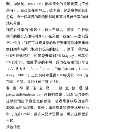
間。游泳池（8m x 4m）配有安全的電動硬蓋（不使
用時）。它坐落在草坪上，被客廳，起居室和穀倉所
忽略。有一個單獨的雜物間和乾燥室以及靴子室/游泳
池玩具室。
我們在標準的7個晚上（週六至週六）營業，在旺季
期間的最少入住時間為4pm後入住，並在10am之前退
房。但是，我們可以根據您的旅行安排靈活地安排轉
換日期和時間（取決於現有的預訂）。淡季，我們提
供5天最低預訂，如果您升級到7天Staycay，可享受
5％的折扣。根據季節的不同，我們在各種預訂平台
（Air B＆B，Pure France，Trip Advisor，Home
Away，VRBO）上的價格每週從1500歐元到3250（含
TDS）不等。每月住宿可減少15％。
要獲得最佳交易，請直接通過
pincardel@hotmail.com
與我們聯繫，因為我們能夠
提供比預訂平台更低的價格，後者需要收取佣金和
200歐元的清潔費。此外，如果您希望自帶床單和毛
巾（由於Covid，很多人要求這樣做）可以提供更多
折扣。
其他信息：