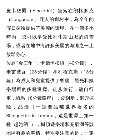
皮卡德爾（Pincardel）坐落在朗格多克
（Languedoc）迷人的鄉村中，為全年的
假日探險提供了美麗的環境。在一個多小
時內，您可以享受比利牛斯山脈的滑雪
場，或者在地中海許多美麗的海灘之一上
放鬆身心。
位於“金三角”；卡爾卡松鎮（40分鐘），
米雷波瓦（26分鐘）和利穆克斯（16分
鐘）為成人和兒童提供了餐廳，觀光和娛
樂場所的多種選擇。徒步旅行，騎自行
車，騎馬（8分鐘路程），皮划艇，洞穴探
險，品酒（一定要品嚐世界著名的
Blanquette de Limoux，這是世界上第一
種“起泡酒”），樹頂遊樂場和充氣湖等該
地區有趣的事情。特別要注意的是，一定