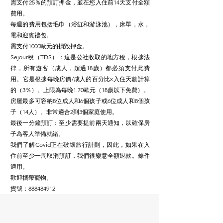
需支付25％的預訂押金，並在您入住前14天支付全額
費用。
每週的費用包括毛巾（浴缸和游泳池），床單，水，
電和迎賓
禮包。
需支付1000歐元的損毀押金。
Sejour稅（TDS）：這是公社收取的地方稅，根據法
律，所有遊客（成人，超過18歲）都必須支付此費
用。它是根據每晚房價/成人的百分比x入住天數計算
的（3％）。上限為每晚1.70歐元（18歲以下免費）。
房屋最多可容納8位成人和6個孩子或6位成人和8個孩
子（14人）。非常適合2到3個家庭使用。
最後一分鐘預訂：至少需要提前兩天通知，以確保房
子為客人準備就緒。
我們了解Covid正在破壞旅行計劃，因此，如果在入
住前至少一周取消預訂，我們很樂意全額退款。條件
適用。
歡迎攜帶寵物。
貨號：888484912