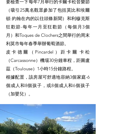
要檢查一下每年7月舉行的卡爾卡松音樂節
（吸引25萬名觀眾參加了包括莫比和埃爾
頓·約翰在內的以往頭條新聞）和利穆克斯
狂歡節-每年一月至狂歡節（每個月3個
月）和Toques de Clochers之間舉行的周末
利莫市每年春季舉辦葡萄酒節。
皮卡德爾（Pincardel）距卡爾​​卡松
（Carcassonne）機場30分鐘車程，距圖盧
茲（Toulouse）1小時15分鐘路程。
根據配置，該房屋可舒適地容納3
個家庭-6
個成人和8個孩子，或8個成人和6個孩子
（加嬰兒）。