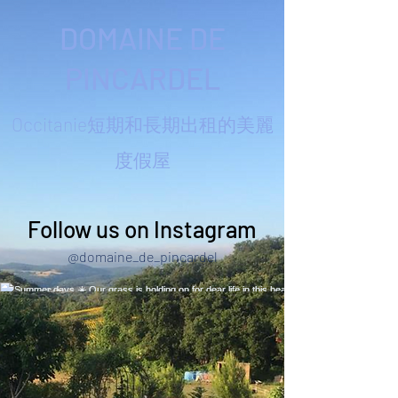
DOMAINE DE
PINCARDEL
Occitanie短期和長期出租的美麗
度假屋
Follow us on Instagram
@domaine_de_pincardel
Summer days ☀️ Our grass is holding on for
dear life in this heat! Quick trip to Narbonne to
enjoy the seaside 🙌 #summerhols
#southoffrance