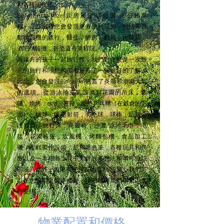
和各種回收站。
Belveze du Razes距房屋僅5.7公里（9分鐘車
程），在這裡您會發現更多便利設施，包括帶自
動櫃員機的銀行，醫生，藥房，郵局，比薩店，
酒吧，報攤，甚至還有美容院。
與遠方的孩子一起旅行後，我們對什麼是一次難
忘的旅行和理想的度假屋有了一個很好的了解。
因此，您會發現Pincardel涵蓋了炎熱和潮濕天氣
的選項。從游泳池充氣設備到花園的吊床，鞦
韆，燒烤，dvd，書籍，室外乒乓球（在穀倉的下
面），槌球，吸盤射箭，羽毛球，球棒，足球，
護目鏡，旅行床，高腳椅，沙灘/泳池毛巾，毛
毯，花園帳篷，吹風機，烤麵包機，食品加工
機，蛋糕製作設備，紙和著色筆，各種玩具和拼
圖以及一本指南，其中包含許多想法和事可做該
區域。此外，如果有任何其他服務/設施，我們可
以在您訪問之前準備好，請隨時與我們聯繫以進
行安排。
物業配置和價格